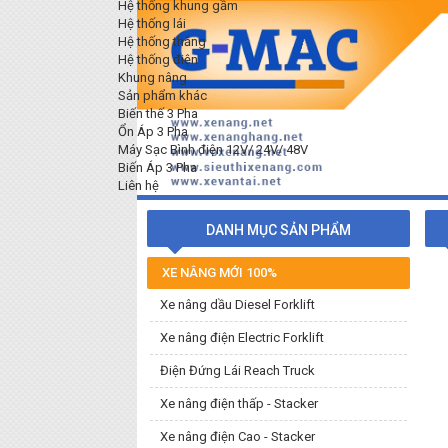
Hệ thống khung gầm
Hệ thống lái
Hệ thống thắng
Hệ thống điện
Khung nâng
Sản phẩm khác
Biến thế 3 Pha
Ổn Áp 3 Pha
Máy Sạc Bình điện 12V/ 24V/ 48V
Biến Áp 3 Pha
Liên hệ
DANH MỤC SẢN PHẨM
XE NÂNG MỚI 100%
Xe nâng dầu Diesel Forklift
Xe nâng điện Electric Forklift
Điện Đứng Lái Reach Truck
Xe nâng điện thấp - Stacker
Xe nâng điện Cao - Stacker