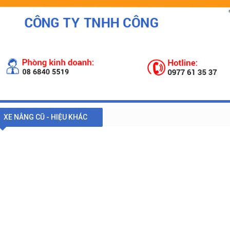
XE NÂNG CŨ - HIỆU KHÁC