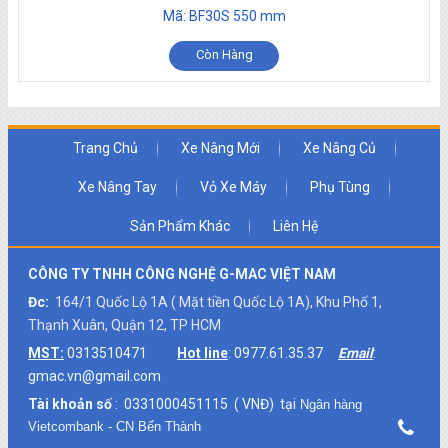
Mã: BF30S 550 mm
Còn Hàng
Trang Chủ
Xe Nâng Mới
Xe Nâng Củ
Xe Nâng Tay
Vỏ Xe Máy
Phụ Tùng
Sản Phẩm Khác
Liên Hệ
CÔNG TY TNHH CÔNG NGHỆ G-MAC VIỆT NAM
Đc:
164/1 Quốc Lộ 1A ( Mặt tiền Quốc Lộ 1A), Khu Phố 1,
Thạnh Xuân, Quận 12, TP HCM
MST:
0313510471
Hot line
: 0977.61.35.37
Email
:
gmac.vn@gmail.com
Tài khoản số
: 0331000451115 ( VNĐ) tại
Ngân hàng
Vietcombank - CN Bến Thành