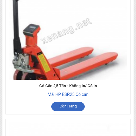
Có Cân 2,5 Tấn - Không In/ Có In
Mã: HP ESR25 Có cân
Còn Hàng