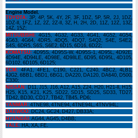
Engine Model.
TOYOTA:
3P, 4P, 5K, 4Y, 2F, 3F, 1DZ, 5P, 5R, 2J, 1DZ,
1DZ-II, 1FZ, 1Z, 2Z, 2Z-II, 3Z, H, 2H, 2D, 11Z, 12Z, 13Z,
14Z, 15Z;
MITSUBISHI:
4G15, 4G32, 4G33, 4G41, 4G52, 4G54,
4G63, 4G64, 4DR5, 4DQ5, 4DQ7, S4Q2, S4E, S4E2,
S4S, 6DR5, S6S, S6E2, 6D15, 6D16, 6D22;
KOMATSU:
4D95S, 4D95S-W, 4D95S-1, 4D95L, 4D92E,
4D94E, 4D94LE, 4D98E, 4D98LE, 6D95, 6D95L, 4D105,
6D102, 6D105, 6D125;
TCM:
4FA1, 4FE1, C190, C221, C240, 4BC2, 4LB1,
4JG2, 6BB1, 6BD1, 6BG1, DA220, DA120, DA640, D500,
C330;
NISSAN:
D11, J15, J16, A12, A15, Z24, H20, H21-II, H15,
H25, K15, K21, K25, SD22, SD15, SD25, SD33, TD27,
TD42, BD30, CD17, TB42, TB45, PD6;
YANMAR:
4TNE98, 4TNE94, 4TNE94L, 4TNV94L;
DAEWOO:
DC24, GC24, D427, DB33A;
HYUNDAI:
AG44, AG45, D4BB;
YALE:
HA, XA, FE.