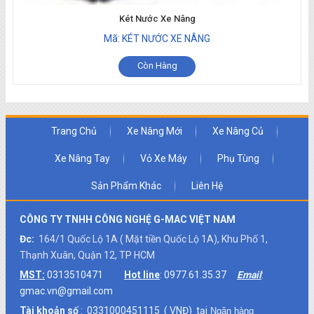
Két Nước Xe Nâng
Mã: KÉT NƯỚC XE NÂNG
Còn Hàng
Trang Chủ
Xe Nâng Mới
Xe Nâng Củ
Xe Nâng Tay
Vỏ Xe Máy
Phụ Tùng
Sản Phẩm Khác
Liên Hệ
CÔNG TY TNHH CÔNG NGHỆ G-MAC VIỆT NAM
Đc:
164/1 Quốc Lộ 1A ( Mặt tiền Quốc Lộ 1A), Khu Phố 1,
Thạnh Xuân, Quận 12, TP HCM
MST:
0313510471
Hot line
: 0977.61.35.37
Email
:
gmac.vn@gmail.com
Tài khoản số
: 0331000451115 ( VNĐ) tại
Ngân hàng