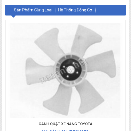
Sản Phẩm Cùng Loại
Hệ Thống Động Cơ
Hệ Thống Làm Mát
Hệ Thống Phân Phối Khí
Hệ Thống Thủy Lực
Hệ Thống Khung Gầm
Hệ Thống Lái
Hệ Thống Thắng
Hệ Thống Điện
Khung Nâng
CÁNH QUẠT XE NÂNG TOYOTA