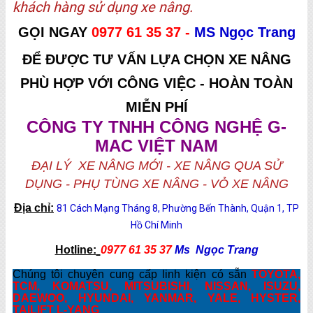
khách hàng sử dụng xe nâng.
GỌI NGAY
0977 61 35 37 -
MS Ngọc Trang
ĐỂ ĐƯỢC TƯ VẤN LỰA CHỌN XE NÂNG
PHÙ HỢP VỚI CÔNG VIỆC - HOÀN TOÀN
MIỄN PHÍ
CÔNG TY TNHH CÔNG NGHỆ G-
MAC VIỆT NAM
ĐẠI LÝ XE NÂNG MỚI - XE NÂNG QUA SỬ
DỤNG - PHỤ TÙNG XE NÂNG - VỎ XE NÂNG
Địa chỉ:
81 Cách Mạng Tháng 8, Phường Bến Thành, Quận 1, TP
Hồ Chí Minh
Hotline:
0977 61 35 37
Ms Ngọc Trang
Chúng tôi chuyên cung cấp linh kiện có sẵn
TOYOTA,
TCM, KOMATSU, MITSUBISHI, NISSAN, ISUZU,
DAEWOO, HYUNDAI, YANMAR, YALE, HYSTER,
TAILIFT L-YANG