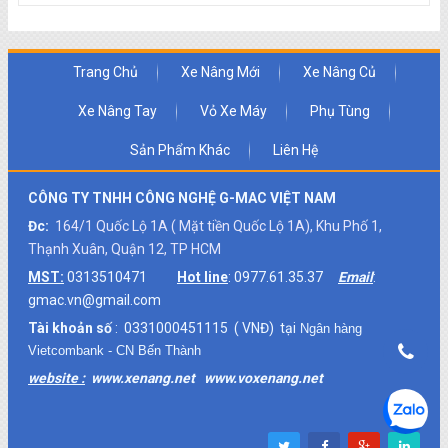
Trang Chủ
Xe Nâng Mới
Xe Nâng Củ
Xe Nâng Tay
Vỏ Xe Máy
Phụ Tùng
Sản Phẩm Khác
Liên Hệ
CÔNG TY TNHH CÔNG NGHỆ G-MAC VIỆT NAM
Đc:
164/1 Quốc Lộ 1A ( Mặt tiền Quốc Lộ 1A), Khu Phố 1,
Thạnh Xuân, Quận 12, TP HCM
MST:
0313510471
Hot line
: 0977.61.35.37
Email
:
gmac.vn@gmail.com
Tài khoản số
: 0331000451115 ( VNĐ) tại
Ngân hàng
Vietcombank - CN Bến Thành
website :
www.xenang.net
www.voxenang.net