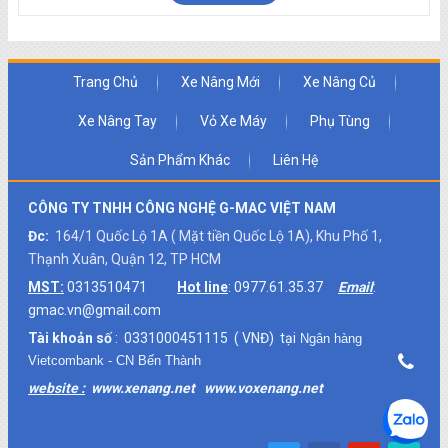
Trang Chủ
Xe Nâng Mới
Xe Nâng Củ
Xe Nâng Tay
Vỏ Xe Máy
Phụ Tùng
Sản Phẩm Khác
Liên Hệ
CÔNG TY TNHH CÔNG NGHỆ G-MAC VIỆT NAM
Đc:
164/1 Quốc Lộ 1A ( Mặt tiền Quốc Lộ 1A), Khu Phố 1,
Thạnh Xuân, Quận 12, TP HCM
MST:
0313510471
Hot line
: 0977.61.35.37
Email
:
gmac.vn@gmail.com
Tài khoản số
: 0331000451115 ( VNĐ) tại
Ngân hàng
Vietcombank - CN Bến Thành
website :
www.xenang.net
www.voxenang.net