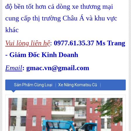
độ bền tốt hơn cả dòng xe thương mại
cung cấp thị trường Châu Á và khu vực
khác
Vui lòng liên hệ
:
0977.61.35.37 Ms Trang
- Giám Đốc Kinh Doanh
Email
: gmac.vn@gmail.com
Sản Phẩm Cùng Loại
Xe Nâng Komatsu Cũ
Xe Nâng Toyota Cũ
Xe Nâng TCM Cũ
Xe Nâng Mitsubishi Cũ
Xe Nâng Cũ - Hiệu Khác
Xe Nâng Điện Đứng Lái
Xe Nâng Điện Ngồi Lái
Xe Nâng Dầu Diesel
Xe Dầu Cũ Đời Thấp Giá Rẻ