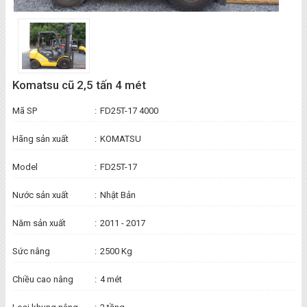
Komatsu cũ 2,5 tấn 4 mét
Mã SP
:
FD25T-17 4000
Hãng sản xuất
:
KOMATSU
Model
:
FD25T-17
Nước sản xuất
:
Nhật Bản
Năm sản xuất
:
2011 - 2017
Sức nâng
:
2500 Kg
Chiều cao nâng
:
4 mét