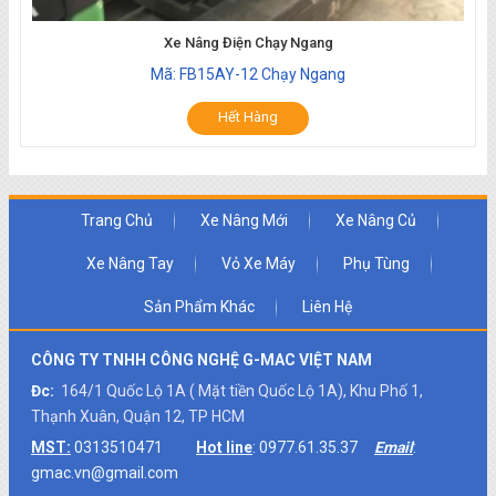
Xe Nâng Điện Chạy Ngang
Mã: FB15AY-12 Chạy Ngang
Hết Hàng
Trang Chủ
Xe Nâng Mới
Xe Nâng Củ
Xe Nâng Tay
Vỏ Xe Máy
Phụ Tùng
Sản Phẩm Khác
Liên Hệ
CÔNG TY TNHH CÔNG NGHỆ G-MAC VIỆT NAM
Đc:
164/1 Quốc Lộ 1A ( Mặt tiền Quốc Lộ 1A), Khu Phố 1,
Thạnh Xuân, Quận 12, TP HCM
MST:
0313510471
Hot line
: 0977.61.35.37
Email
:
gmac.vn@gmail.com