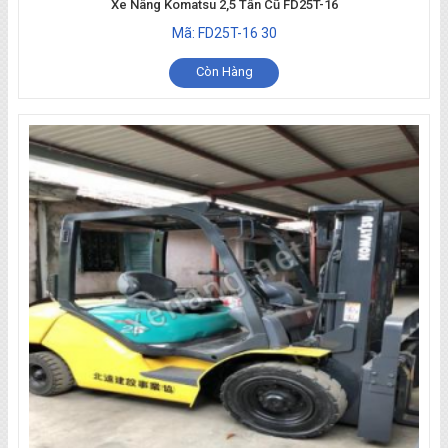
Xe Nâng Komatsu 2,5 Tấn Cũ FD25T-16
Mã: FD25T-16 30
Còn Hàng