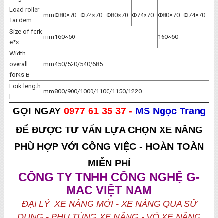
Load roller
mm
Φ80×70
Φ74×70
Φ80×70
Φ74×70
Φ80×70
Φ74×70
Tandem
Size of fork
mm
160×50
160×60
e*s
Width
overall
mm
450/520/540/685
forks B
Fork length
mm
800/900/1000/1100/1150/1220
I
GỌI NGAY
0977 61 35 37 -
MS Ngọc Trang
ĐỂ ĐƯỢC TƯ VẤN LỰA CHỌN XE NÂNG
PHÙ HỢP VỚI CÔNG VIỆC - HOÀN TOÀN
MIỄN PHÍ
CÔNG TY TNHH CÔNG NGHỆ G-
MAC VIỆT NAM
ĐẠI LÝ XE NÂNG MỚI - XE NÂNG QUA SỬ
DỤNG - PHỤ TÙNG XE NÂNG - VỎ XE NÂNG