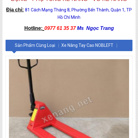
Địa chỉ:
81 Cách Mạng Tháng 8, Phường Bến Thành, Quận 1, TP
Hồ Chí Minh
Hotline:
0977 61 35 37
Ms Ngọc Trang
Sản Phẩm Cùng Loại
Xe Nâng Tay Cao NOBLEFT
Xe Nâng Tay NIULI
Xe Nâng Tay NOBLEFT
Xe Nâng Tay MITSUBISHI
Xe Nâng Tay MEDITEK