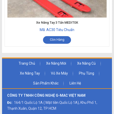
Xe Nâng Tay 3 Tấn MEDITEK
Mã: AC30 Tiêu Chuẩn
Còn Hàng
Trang Chủ
Xe Nâng Mới
Xe Nâng Củ
Xe Nâng Tay
Vỏ Xe Máy
Phụ Tùng
Sản Phẩm Khác
Liên Hệ
CÔNG TY TNHH CÔNG NGHỆ G-MAC VIỆT NAM
Đc:
164/1 Quốc Lộ 1A ( Mặt tiền Quốc Lộ 1A), Khu Phố 1,
Thạnh Xuân, Quận 12, TP HCM