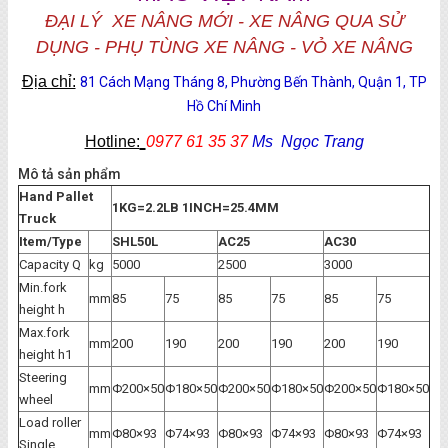
ĐẠI LÝ XE NÂNG MỚI - XE NÂNG QUA SỬ
DỤNG - PHỤ TÙNG XE NÂNG - VỎ XE NÂNG
Địa chỉ:
81 Cách Mạng Tháng 8, Phường Bến Thành, Quận 1, TP
Hồ Chí Minh
Hotline:
0977 61 35 37
Ms Ngọc Trang
Mô tả sản phẩm
Hand Pallet
1KG=2.2LB 1INCH=25.4MM
Truck
Item/Type
SHL50L
AC25
AC30
Capacity Q
kg
5000
2500
3000
Min.fork
mm
85
75
85
75
85
75
height h
Max.fork
mm
200
190
200
190
200
190
height h1
Steering
mm
Φ200×50
Φ180×50
Φ200×50
Φ180×50
Φ200×50
Φ180×50
wheel
Load roller
mm
Φ80×93
Φ74×93
Φ80×93
Φ74×93
Φ80×93
Φ74×93
Single